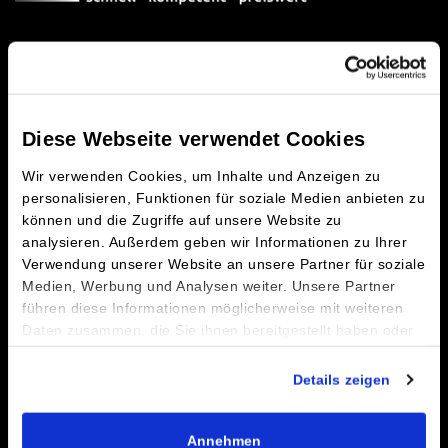
Diese Webseite verwendet Cookies
Wir verwenden Cookies, um Inhalte und Anzeigen zu
personalisieren, Funktionen für soziale Medien anbieten zu
können und die Zugriffe auf unsere Website zu
analysieren. Außerdem geben wir Informationen zu Ihrer
Verwendung unserer Website an unsere Partner für soziale
Medien, Werbung und Analysen weiter. Unsere Partner
führen diese Informationen möglicherweise mit weiteren
Daten zusammen, die Sie ihnen bereitgestellt haben oder
Wilhelm Hinghaus Handels- und Verwaltungsgesellschaft
die sie im Rahmen Ihrer Nutzung der Dienste gesammelt
mbH & Co. KG
haben.
Details zeigen
Am Fledderbach 4
Impressum
|
Datenschutz
49201 Dissen a. T. W.
Annehmen