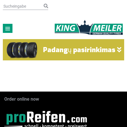
Padangų pasirinkimas
Order online now