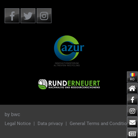
RO
by bwc
Legal Notice
Data privacy
General Terms and Conditions