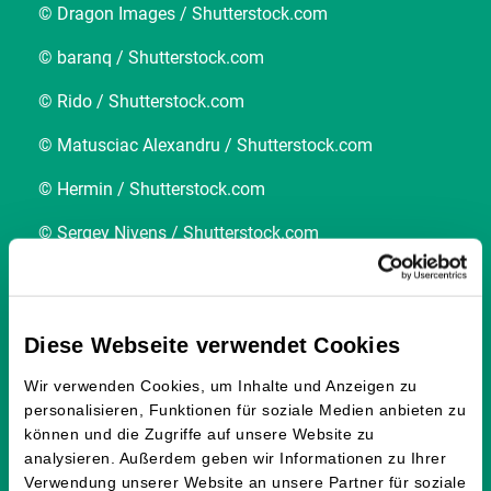
© Dragon Images / Shutterstock.com
© baranq / Shutterstock.com
© Rido / Shutterstock.com
© Matusciac Alexandru / Shutterstock.com
© Hermin / Shutterstock.com
© Sergey Nivens / Shutterstock.com
© Olga Besnard / Shutterstock.com
© Robsonphoto / Shutterstock.com
Diese Webseite verwendet Cookies
© Elenamiv / Shutterstock.com
Wir verwenden Cookies, um Inhalte und Anzeigen zu
© f9photos / Shutterstock.com
personalisieren, Funktionen für soziale Medien anbieten zu
können und die Zugriffe auf unsere Website zu
© LovArt / Shutterstock.com
analysieren. Außerdem geben wir Informationen zu Ihrer
Verwendung unserer Website an unsere Partner für soziale