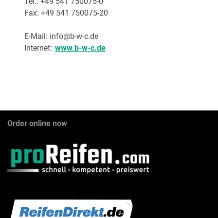
Tel.: +49 541 750075-0
Fax: +49 541 750075-20
i-like-no-spam.
E-Mail:
info@
b-w-c.de
Internet:
www.b-w-c.de
Order online now