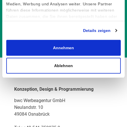
© Digital Storm / Shutterstock.com
Medien, Werbung und Analysen weiter. Unsere Partner
führen diese Informationen möglicherweise mit weiteren
© Trueffelpix / Shutterstock.com
Daten zusammen, die Sie ihnen bereitgestellt haben oder
die sie im Rahmen Ihrer Nutzung der Dienste gesammelt
© TukTuk Design / Shutterstock.com
haben.
Details zeigen
© CTRLH / Shutterstock.com
Impressum
|
Datenschutz
Annehmen
Ablehnen
Konzeption, Design & Programmierung
bwc Werbeagentur GmbH
Neulandstr. 10
49084 Osnabrück