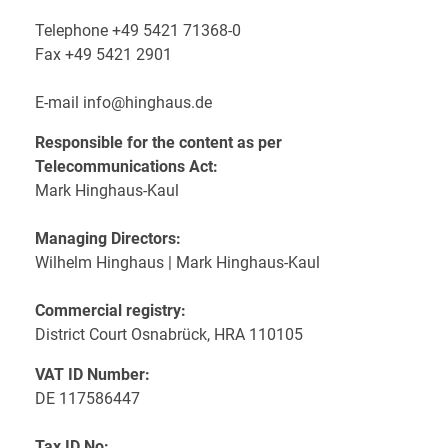
Telephone +49 5421 71368-0
Fax +49 5421 2901
i-like-no-spam.
E-mail
info@
hinghaus.de
Responsible for the content as per
Telecommunications Act:
Mark Hinghaus-Kaul
Managing Directors:
Wilhelm Hinghaus | Mark Hinghaus-Kaul
Commercial registry:
District Court Osnabrück, HRA 110105
VAT ID Number:
DE 117586447
Tax ID No: