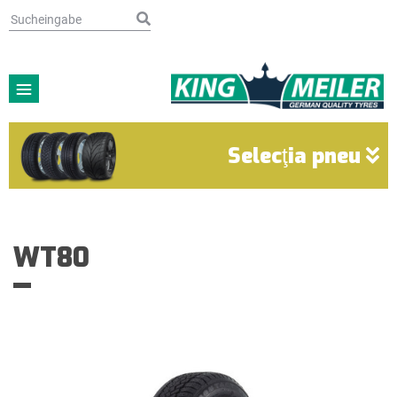
Selecţia pneu
WT80