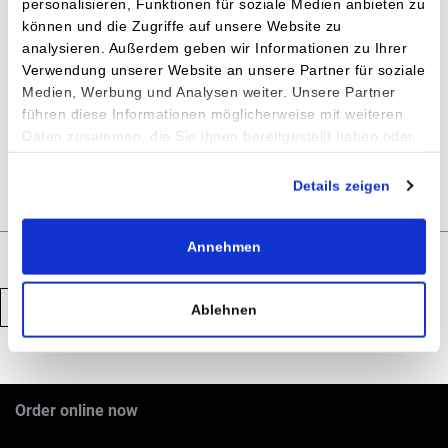
15''
personalisieren, Funktionen für soziale Medien anbieten zu
können und die Zugriffe auf unsere Website zu
185/60 R15 84T *
analysieren. Außerdem geben wir Informationen zu Ihrer
Verwendung unserer Website an unsere Partner für soziale
185/60 R15 88T XL *
Medien, Werbung und Analysen weiter. Unsere Partner
führen diese Informationen möglicherweise mit weiteren
Daten zusammen, die Sie ihnen bereitgestellt haben oder
* With spike holes
die sie im Rahmen Ihrer Nutzung der Dienste gesammelt
haben.
Details zeigen
Impressum
|
Datenschutz
Annehmen
Back
Ablehnen
Order online now