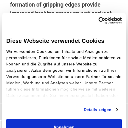
formation of gripping edges provide
improved braking power on wet and wet
roads.
Dimensions:
Diese Webseite verwendet Cookies
17''
Wir verwenden Cookies, um Inhalte und Anzeigen zu
personalisieren, Funktionen für soziale Medien anbieten zu
225/50 R17 94H
können und die Zugriffe auf unsere Website zu
analysieren. Außerdem geben wir Informationen zu Ihrer
225/50 R17 94H RUNFLAT
Verwendung unserer Website an unsere Partner für soziale
225/50 R17 98H XL
Medien, Werbung und Analysen weiter. Unsere Partner
führen diese Informationen möglicherweise mit weiteren
Daten zusammen, die Sie ihnen bereitgestellt haben oder
die sie im Rahmen Ihrer Nutzung der Dienste gesammelt
haben.
Details zeigen
Impressum
|
Datenschutz
Back
Annehmen